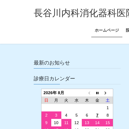
コ
ナ
ン
ビ
長谷川内科消化器科医
テ
ゲ
ン
ー
ホームページ
ツ
シ
へ
ョ
ス
ン
キ
に
ッ
移
最新のお知らせ
プ
動
診療日カレンダー
2026年 8月
日
月
火
水
木
金
土
1
2
3
4
5
6
7
8
9
10
11
12
13
14
15