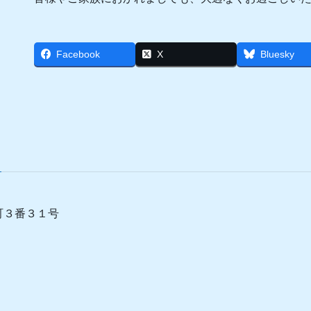
Facebook
X
Bluesky
町３番３１号