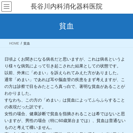
コ
ナ
長谷川内科消化器科医院
ン
ビ
テ
ゲ
ン
ー
貧血
ツ
シ
へ
ョ
ス
ン
HOME
貧血
キ
に
ッ
移
プ
動
日頃よくお聞きになる病名だと思いますが、これは病名というよ
り様々な病気によって引き起こされた結果としての状態です。
以前、外来に「めまい」を訴えられてみえた方がありました。
通常「めまい」であれば耳や脳血管の疾患をまず考えますが、こ
の方は診察で目をみたところ真っ白で、著明な貧血があることが
わかりました。
すなわち、この方の「めまい」は貧血によってふらふらすること
の表現だった訳です。
女性の場合、健康診断で貧血を指摘されることは希ではないと思
いますが、男性の場合（特に60歳第台までは）、貧血は普通ない
ものと考えて構いません。